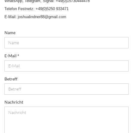
WhatsApp, Telegram, Signal: +49(0)15730444478
Telefon Festnetz: +49(0)5250 933471
E-Mail: joshualindner88@gmail.com
KONTAKT
Name
E-Mail
Betreff
Nachricht