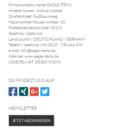
Firma/company name: EAGLE ITEMS
Inhaber/owner: Joshua Lindner
Straße/street: Nußbaumweg
Hausnummer/house number: 15
Postleitzahl/postal code: 33129
Stadt/city: Delbrück
Land/country: DEUTSCHLAND / GERMANY
Telefon / telefone: +49 (0)15 - 730 444 478
e-mail: info@eagle-items.de
Internet: www.eagle-items.de
UStID/EU VAT: DE309792896
DU FINDEST UNS AUF
NEWSLETTER
JETZT ABONNIEREN