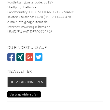
Postleitzahl/postal code: 33129
Stadt/city: Delbrück
Land/country: DEUTSCHLAND / GERMANY
Telefon / telefone: +49 (0)15 - 730 444 478
e-mail: info@eagle-items.de
Internet: www.eagle-items.de
UStID/EU VAT: DE309792896
DU FINDEST UNS AUF
NEWSLETTER
JETZT ABONNIEREN
Vertrag widerrufen