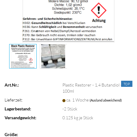
TOP
Art.Nr.:
Plastic Restorer - 1,4 Butandiol -
100ml
Lieferzeit:
ca. 1 Woche
(Ausland abweichend)
Lagerbestand:
-2
Stück
Versandgewicht:
0.125
kg je Stück
Größe: