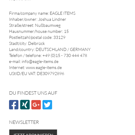
Firma/company name: EAGLE ITEMS
Inhaber/owner: Joshua Lindner
Straße/street: Nußbaumweg
Hausnummer/house number: 15
Postleitzahl/postal code: 33129
Stadt/city: Delbrück
Land/country: DEUTSCHLAND / GERMANY
Telefon / telefone: +49 (0)15 - 730 444 478
e-mail: info@eagle-items.de
Internet: www.eagle-items.de
UStID/EU VAT: DE309792896
DU FINDEST UNS AUF
NEWSLETTER